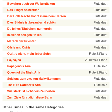
Bewahret euch vor Weibertücken
Flute duet
Das klinget so herrlich
Flute duet
Der Hölle Rache kocht in meinem Herzen
Flute duet
Dies Bildnis ist bezaubernd schön
Flute duet
Du feines Täubchen, nur herein
Flute duet
In diesen heil'gen Hallen
Flute duet
Marsch der Priester
Flute duet
O Isis und Osiris
Flute duet
O zittre nicht, mein lieber Sohn
Flute & Piano
Pa, pa, pa
2 Flutes & Piano
Papageno's Aria
Flute solo
Queen of the Night Aria
Flute & Piano
Seid uns zum zweiten Mal wilkommen
Flute duet
The Bird Catcher's Aria
Flute solo
Wie stark ist nicht dein Zauberton
Flute duet
Zum Ziele führt dich diese Bahn
Flute duet
Other Tunes in the same Categories