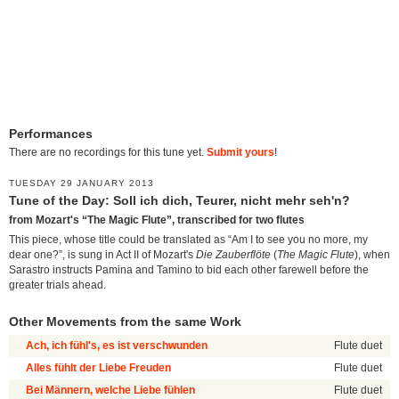
Performances
There are no recordings for this tune yet.
Submit yours
!
TUESDAY 29 JANUARY 2013
Tune of the Day: Soll ich dich, Teurer, nicht mehr seh'n?
from Mozart's “The Magic Flute”, transcribed for two flutes
This piece, whose title could be translated as “Am I to see you no more, my
dear one?”, is sung in Act II of Mozart's
Die Zauberflöte
(
The Magic Flute
), when
Sarastro instructs Pamina and Tamino to bid each other farewell before the
greater trials ahead.
Other Movements from the same Work
Ach, ich fühl's, es ist verschwunden
Flute duet
Alles fühlt der Liebe Freuden
Flute duet
Bei Männern, welche Liebe fühlen
Flute duet