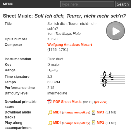
MENU
Sheet Music:
Soll ich dich, Teurer, nicht mehr seh'n?
Title
Soll ich dich, Teurer, nicht mehr
seh'n?
from
The Magic Flute
Opus number
K. 620
Composer
Wolfgang Amadeus Mozart
(1756–1791)
Instrumentation
Flute duet
Key
D major
Range
D
–D
4
6
Time signature
2/2
Tempo
63 BPM
Performance time
2:15
Difficulty level
intermediate
Download printable
PDF Sheet Music
(
preview
)
(105 kB)
score
Download audio
MIDI
MP3
(
change tempo/key
)
(1.1 MB)
tracks
Play-along
MIDI
MP3
(
change tempo/key
)
(1.1 MB)
accompaniment